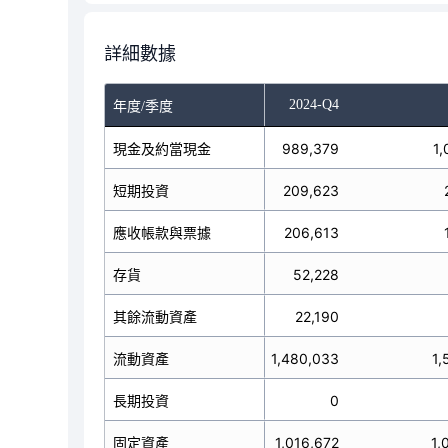
詳細數據
-Q2
2024-Q3
2024-Q4
年度/季度
現金及約當現金
862,166
989,379
1,
短期投資
208,847
209,623
應收帳款與票據
183,855
206,613
存貨
48,538
52,228
其餘流動資產
20,225
22,190
流動資產
1,323,631
1,480,033
1,
長期投資
0
0
固定資產
985,226
1,016,672
1,