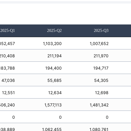
2025-Q1
2025-Q2
2025-Q3
052,457
1,103,200
1,007,652
210,408
211,194
211,970
183,788
194,400
194,717
47,036
55,685
54,305
12,551
12,634
12,698
506,240
1,577,113
1,481,342
0
0
0
038,889
1,062,455
1,080,761