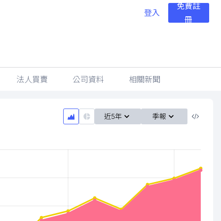
免費註
登入
冊
法人買賣
公司資料
相關新聞
近5年
季報