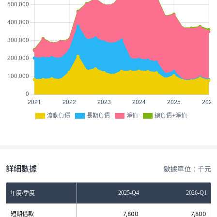
流動負債
長期負債
淨值
總負債+淨值
詳細數據
數據單位：千元
Q2
2025-Q3
2025-Q4
2026-Q1
年度/季度
0
短期借款
7,800
7,800
7,800