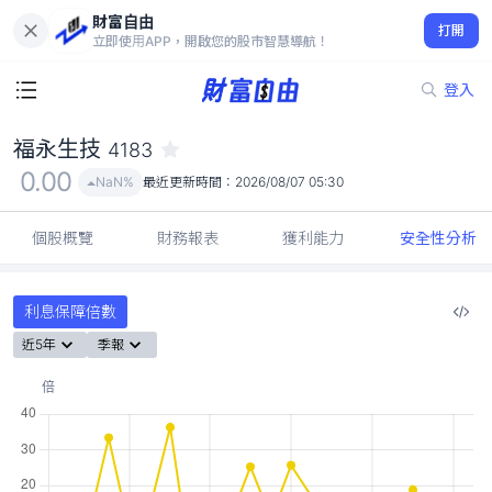
財富自由
福永生技 4183
打開
0.00
NaN%
立即使用APP，開啟您的股市智慧導航！
登入
福永生技
4183
個股概覽
財務報表
獲利能力
安全性分析
利息保障倍數
近5年
季報