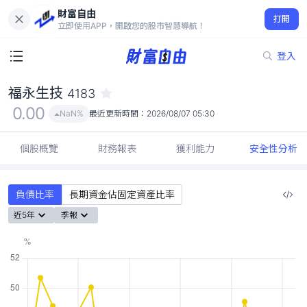
財富自由
福永生技 4183
打開
0.00
NaN%
立即使用APP，開啟您的股市智慧導航！
登入
福永生技
4183
0.00
NaN%
最近更新時間：
2026/08/07 05:30
個股概覽
財務報表
獲利能力
安全性分析
負債比率
長期資金佔固定資產比率
近5年
季報