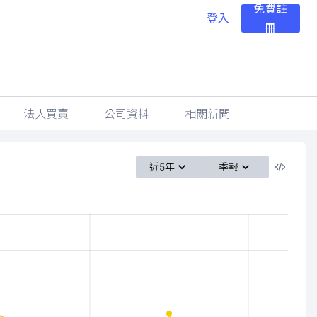
免費註
登入
冊
法人買賣
公司資料
相關新聞
近5年
季報