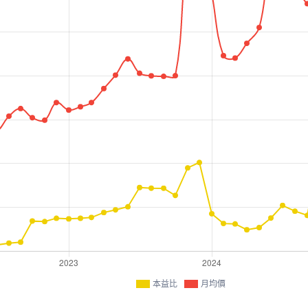
本益比
月均價