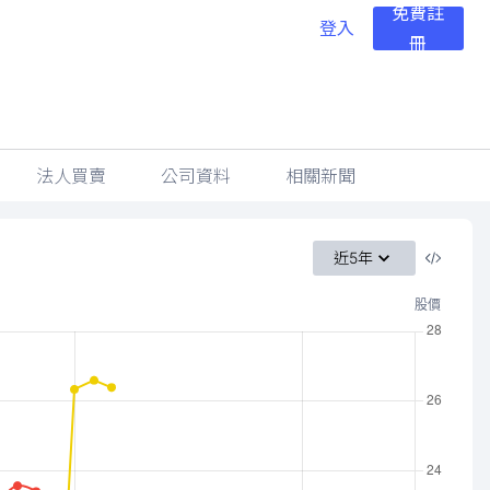
免費註
登入
冊
法人買賣
公司資料
相關新聞
近5年