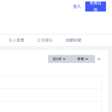
免費註
登入
冊
法人買賣
公司資料
相關新聞
近5年
季報