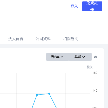
免費註
登入
冊
法人買賣
公司資料
相關新聞
近5年
季報