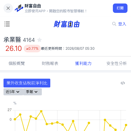
財富自由
承業醫 4164
打開
26.10
0.77%
立即使用APP，開啟您的股市智慧導航！
登入
承業醫
4164
26.10
0.77%
最近更新時間：
2026/08/07 05:30
個股概覽
財務報表
獲利能力
安全性分析
業外收支佔稅前淨利比
近5年
季報