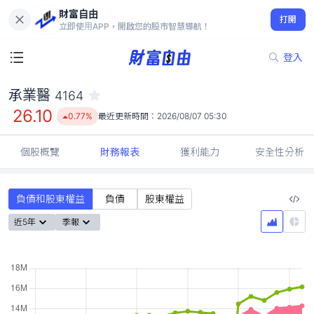
財富自由
承業醫 4164
打開
26.10
0.77%
立即使用APP，開啟您的股市智慧導航！
登入
承業醫
4164
26.10
0.77%
最近更新時間：
2026/08/07 05:30
個股概覽
財務報表
獲利能力
安全性分析
負債和股東權益
負債
股東權益
近5年
季報