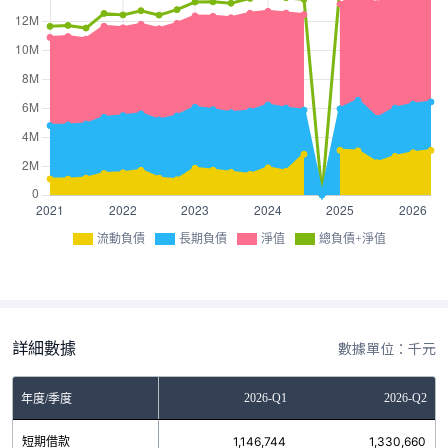
流動負債
長期負債
淨值
總負債+淨值
詳細數據
數據單位：千元
Q3
2025-Q4
2026-Q1
2026-Q2
年度/季度
5
短期借款
1,089,893
1,146,744
1,330,660