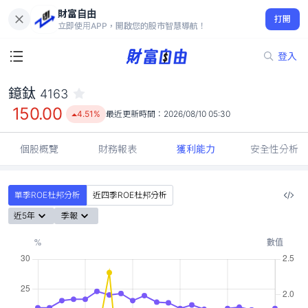
財富自由
鐿鈦 4163
打開
150.00
4.51%
立即使用APP，開啟您的股市智慧導航！
登入
鐿鈦
4163
150.00
4.51%
最近更新時間：
2026/08/10 05:30
個股概覽
財務報表
獲利能力
安全性分析
單季ROE杜邦分析
近四季ROE杜邦分析
近5年
季報