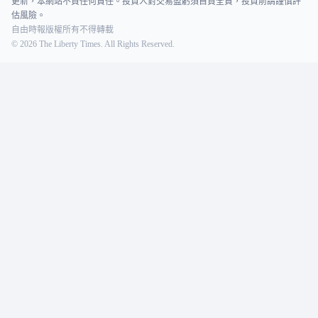
更新，本網站不負任何責任。投資人對交易盈虧須自負全責，投資前請謹慎評
估風險。
自由時報版權所有不得轉載
©
2026
The Liberty Times. All Rights Reserved.