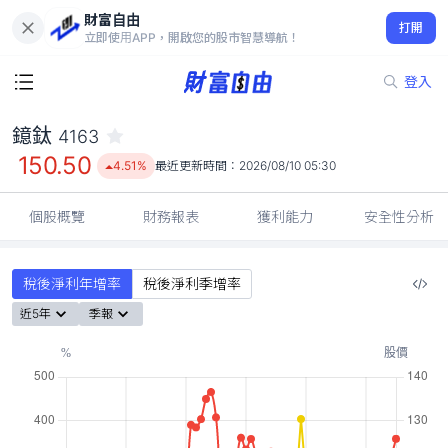
財富自由
鐿鈦 4163
打開
150.50
4.51%
立即使用APP，開啟您的股市智慧導航！
登入
鐿鈦
4163
150.50
4.51%
最近更新時間：
2026/08/10 05:30
個股概覽
財務報表
獲利能力
安全性分析
稅後淨利年增率
稅後淨利季增率
近5年
季報