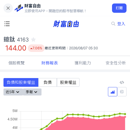
財富自由
鐿鈦 4163
打開
144.00
7.06%
立即使用APP，開啟您的股市智慧導航！
登入
鐿鈦
4163
144.00
7.06%
最近更新時間：
2026/08/07 05:30
個股概覽
財務報表
獲利能力
安全性分析
負債和股東權益
負債
股東權益
近5年
季報