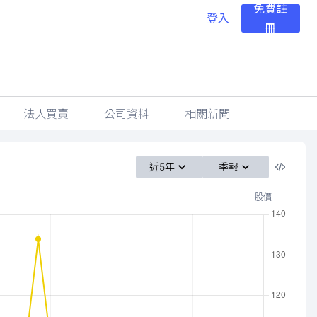
免費註
登入
冊
法人買賣
公司資料
相關新聞
近5年
季報