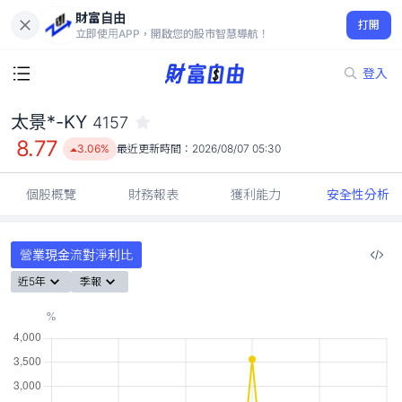
財富自由
太景*-KY 4157
打開
8.77
3.06%
立即使用APP，開啟您的股市智慧導航！
登入
太景*-KY
4157
8.77
3.06%
最近更新時間：
2026/08/07 05:30
個股概覽
財務報表
獲利能力
安全性分析
營業現金流對淨利比
近5年
季報