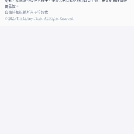
更新，本網站不負任何責任。投資人對交易盈虧須自負全責，投資前請謹慎評
估風險。
自由時報版權所有不得轉載
©
2026
The Liberty Times. All Rights Reserved.