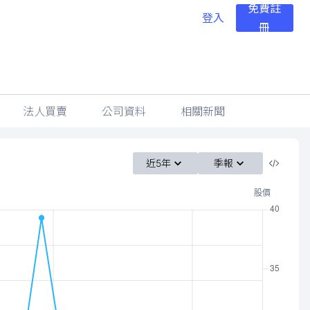
免費註
登入
冊
法人買賣
公司資料
相關新聞
近5年
季報