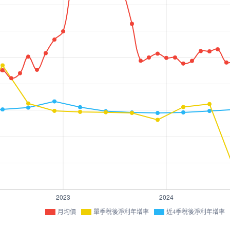
月均價
單季稅後淨利年增率
近4季稅後淨利年增率