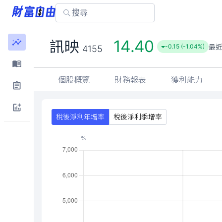
14.40
訊映
最
-0.15 (-1.04%)
4155
個股概覽
財務報表
獲利能力
稅後淨利年增率
稅後淨利季增率