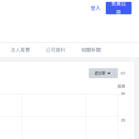
免費註
登入
冊
法人買賣
公司資料
相關新聞
近5年