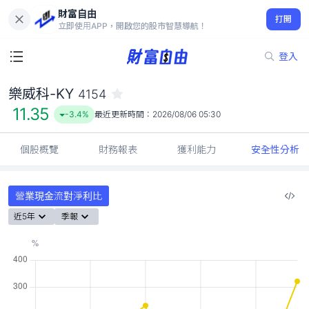
財富自由
樂威科-KY 4154
打開
11.35
-3.4%
立即使用APP，開啟您的股市智慧導航！
登入
樂威科-KY
4154
11.35
-3.4%
最近更新時間：
2026/08/06 05:30
個股概覽
財務報表
獲利能力
安全性分析
營業現金流對淨利比
近5年
季報