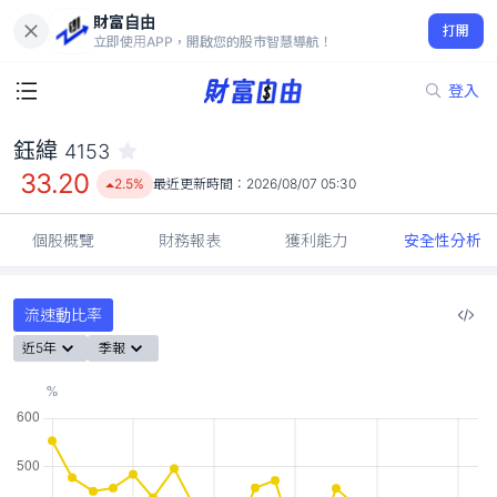
財富自由
鈺緯 4153
打開
33.20
2.5%
立即使用APP，開啟您的股市智慧導航！
登入
鈺緯
4153
33.20
2.5%
最近更新時間：
2026/08/07 05:30
個股概覽
財務報表
獲利能力
安全性分析
流速動比率
近5年
季報