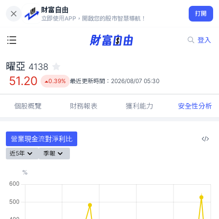
財富自由
曜亞 4138
打開
51.20
0.39%
立即使用APP，開啟您的股市智慧導航！
登入
曜亞
4138
51.20
0.39%
最近更新時間：
2026/08/07 05:30
個股概覽
財務報表
獲利能力
安全性分析
營業現金流對淨利比
近5年
季報