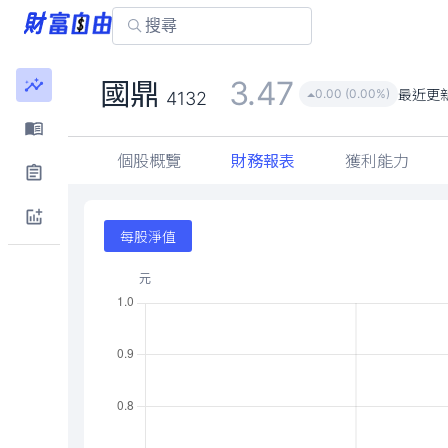
3.47
國鼎
最近更
0.00 (0.00%)
4132
個股概覽
財務報表
獲利能力
每股淨值