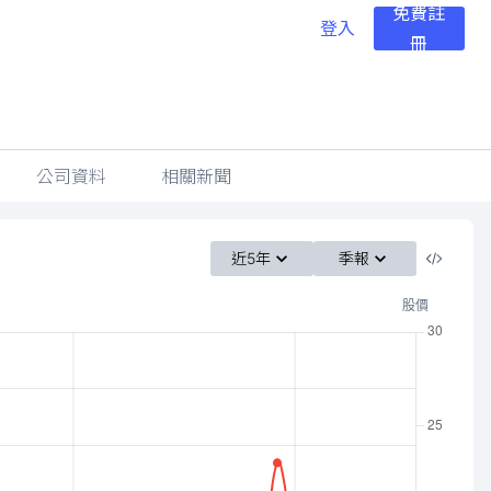
免費註
登入
冊
公司資料
相關新聞
近5年
季報