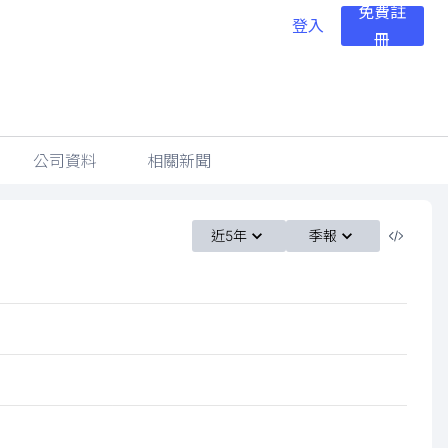
免費註
登入
冊
公司資料
相關新聞
近5年
季報