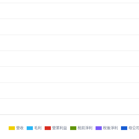
營收
毛利
營業利益
稅前淨利
稅後淨利
母公