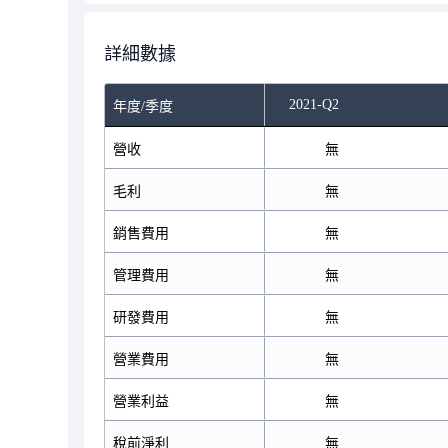
詳細數據
2021-Q2
年度/季度
營收
無
毛利
無
銷售費用
無
管理費用
無
研發費用
無
營業費用
無
營業利益
無
稅前淨利
無