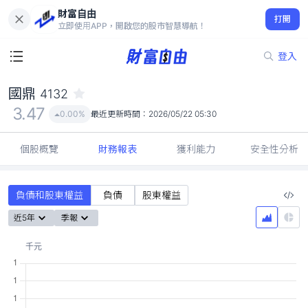
財富自由
國鼎 4132
打開
3.47
0.00%
立即使用APP，開啟您的股市智慧導航！
登入
國鼎
4132
3.47
0.00%
最近更新時間：
2026/05/22 05:30
個股概覽
財務報表
獲利能力
安全性分析
負債和股東權益
負債
股東權益
近5年
季報