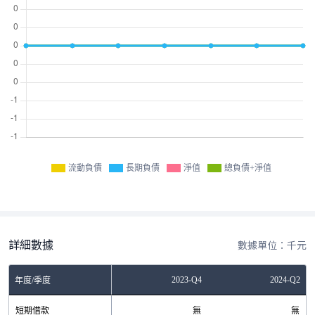
流動負債
長期負債
淨值
總負債+淨值
詳細數據
數據單位：千元
Q4
2023-Q2
2023-Q4
2024-Q2
年度/季度
無
短期借款
無
無
無