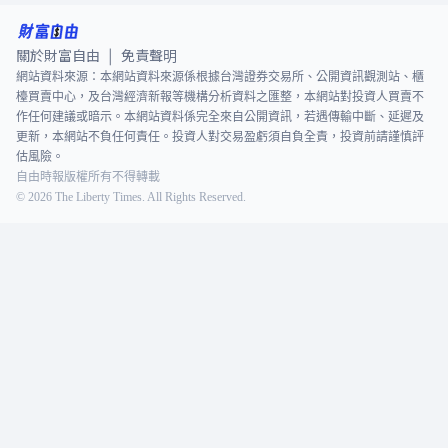
關於財富自由
免責聲明
|
網站資料來源：本網站資料來源係根據台灣證券交易所、公開資訊觀測站、櫃
檯買賣中心，及台灣經濟新報等機構分析資料之匯整，本網站對投資人買賣不
作任何建議或暗示。本網站資料係完全來自公開資訊，若遇傳輸中斷、延遲及
更新，本網站不負任何責任。投資人對交易盈虧須自負全責，投資前請謹慎評
估風險。
自由時報版權所有不得轉載
©
2026
The Liberty Times. All Rights Reserved.