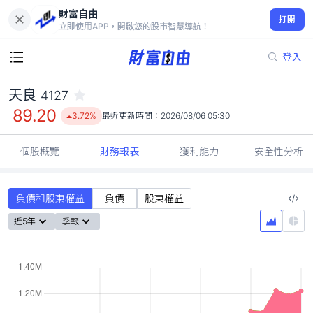
財富自由
天良 4127
打開
89.20
3.72%
立即使用APP，開啟您的股市智慧導航！
登入
天良
4127
89.20
3.72%
最近更新時間：
2026/08/06 05:30
個股概覽
財務報表
獲利能力
安全性分析
負債和股東權益
負債
股東權益
近5年
季報