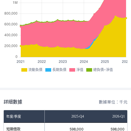
流動負債
長期負債
淨值
總負債+淨值
詳細數據
數據單位：千元
Q2
2025-Q3
2025-Q4
2026-Q1
年度/季度
0
短期借款
657,626
598,000
598,000