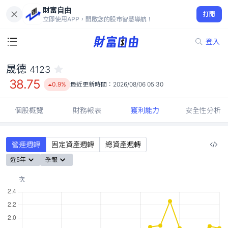
財富自由
晟德 4123
打開
38.75
0.9%
立即使用APP，開啟您的股市智慧導航！
登入
晟德
4123
38.75
0.9%
最近更新時間：
2026/08/06 05:30
個股概覽
財務報表
獲利能力
安全性分析
營運週轉
固定資產週轉
總資產週轉
近5年
季報