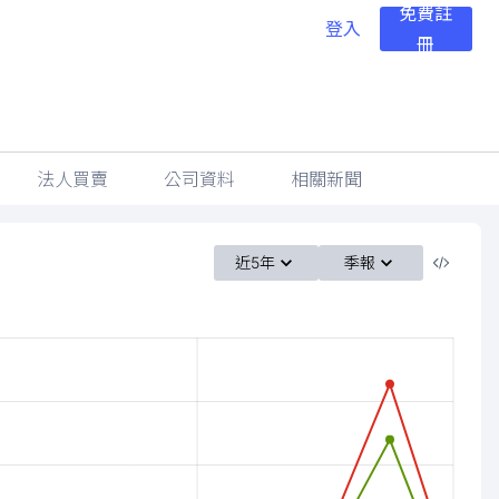
免費註
登入
冊
法人買賣
公司資料
相關新聞
近5年
季報