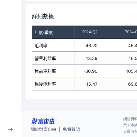
詳細數據
023-Q4
2024-Q1
2024-Q2
2024-
年度/季度
45.09
毛利率
45.31
46.20
46.
8.97
營業利益率
11.56
13.59
16.
-25.31
稅前淨利率
-159.74
-30.90
105.
-21.72
稅後淨利率
-151.13
-15.47
69.
網站資
示。本
關於財富自由
免責聲明
|
自由時