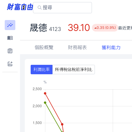
39.10
晟德
最近更
0.35 (0.9%)
4123
個股概覽
財務報表
獲利能力
利潤比率
所得稅佔稅前淨利比