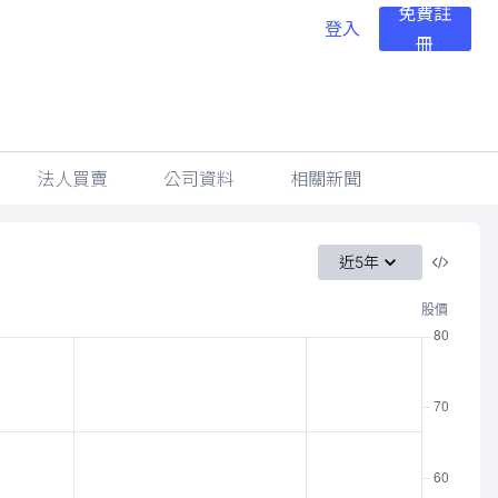
免費註
登入
冊
法人買賣
公司資料
相關新聞
近5年