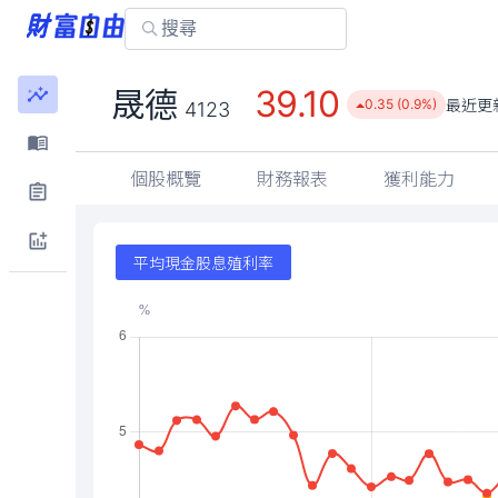
39.10
晟德
最近更
0.35 (0.9%)
4123
個股概覽
財務報表
獲利能力
平均現金股息殖利率