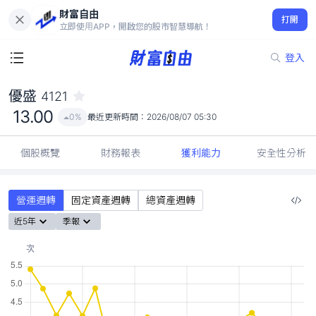
財富自由
優盛 4121
打開
13.00
0%
立即使用APP，開啟您的股市智慧導航！
登入
優盛
4121
13.00
0%
最近更新時間：
2026/08/07 05:30
個股概覽
財務報表
獲利能力
安全性分析
營運週轉
固定資產週轉
總資產週轉
近5年
季報