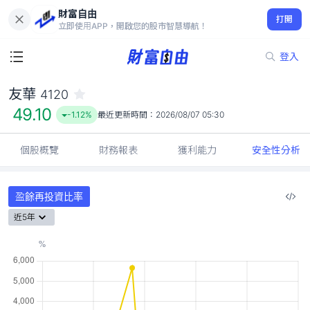
財富自由
友華 4120
打開
49.10
-1.12%
立即使用APP，開啟您的股市智慧導航！
登入
友華
4120
49.10
-1.12%
最近更新時間：
2026/08/07 05:30
個股概覽
財務報表
獲利能力
安全性分析
盈餘再投資比率
近5年