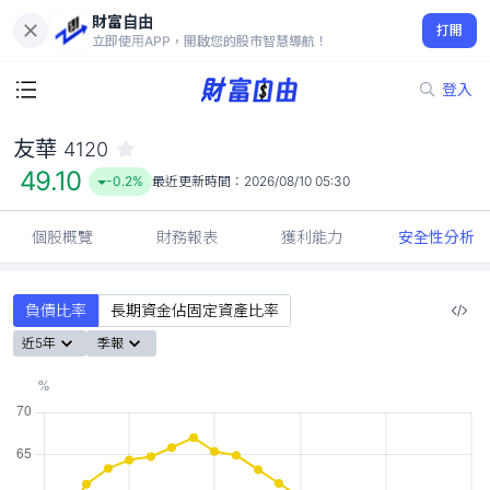
財富自由
友華 4120
打開
49.10
-0.2%
立即使用APP，開啟您的股市智慧導航！
登入
友華
4120
49.10
-0.2%
最近更新時間：
2026/08/10 05:30
個股概覽
財務報表
獲利能力
安全性分析
負債比率
長期資金佔固定資產比率
近5年
季報