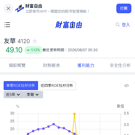
財富自由
友華 4120
打開
49.10
-1.12%
立即使用APP，開啟您的股市智慧導航！
登入
友華
4120
49.10
-1.12%
最近更新時間：
2026/08/07 05:30
個股概覽
財務報表
獲利能力
安全性分析
單季ROE杜邦分析
近四季ROE杜邦分析
近5年
季報