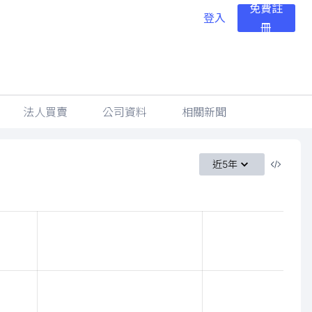
免費註
登入
冊
法人買賣
公司資料
相關新聞
近5年