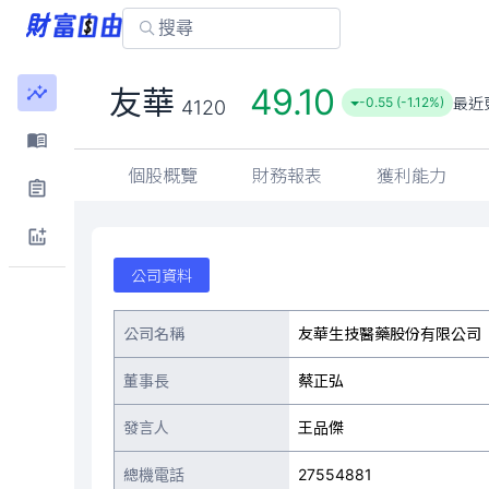
49.10
友華
最近
-0.55 (-1.12%)
4120
個股概覽
財務報表
獲利能力
公司資料
公司名稱
友華生技醫藥股份有限公司
董事長
蔡正弘
發言人
王品傑
總機電話
27554881