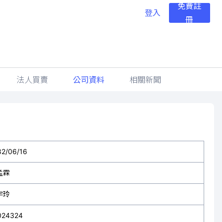
免費註
登入
冊
法人買賣
公司資料
相關新聞
82/06/16
孟霖
宇玲
024324