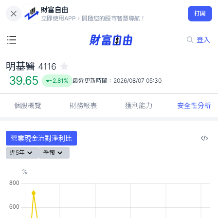
財富自由
明基醫 4116
打開
39.65
-2.81%
立即使用APP，開啟您的股市智慧導航！
登入
明基醫
4116
39.65
-2.81%
最近更新時間：
2026/08/07 05:30
個股概覽
財務報表
獲利能力
安全性分析
營業現金流對淨利比
近5年
季報