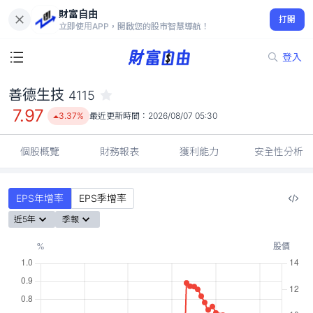
財富自由
善德生技 4115
打開
7.97
3.37%
立即使用APP，開啟您的股市智慧導航！
登入
善德生技
4115
7.97
3.37%
最近更新時間：
2026/08/07 05:30
個股概覽
財務報表
獲利能力
安全性分析
EPS年增率
EPS季增率
近5年
季報