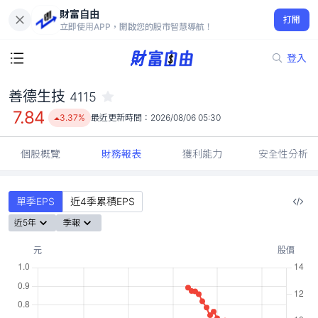
財富自由
善德生技 4115
打開
7.84
3.37%
立即使用APP，開啟您的股市智慧導航！
登入
善德生技
4115
7.84
3.37%
最近更新時間：
2026/08/06 05:30
個股概覽
財務報表
獲利能力
安全性分析
單季EPS
近4季累積EPS
近5年
季報