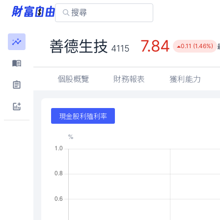
7.84
善德生技
0.11 (1.46%)
4115
個股概覽
財務報表
獲利能力
現金股利殖利率