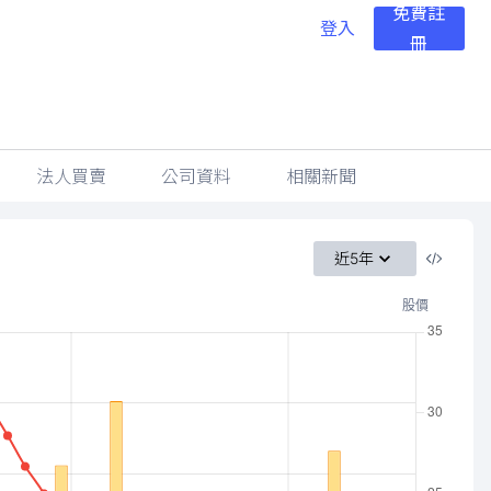
免費註
登入
冊
法人買賣
公司資料
相關新聞
近5年