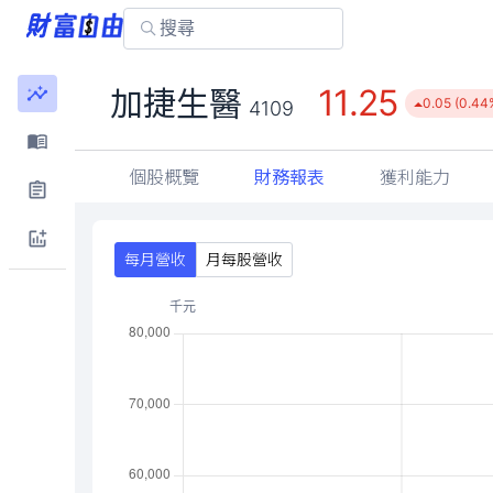
11.25
加捷生醫
0.05 (0.44
4109
個股概覽
財務報表
獲利能力
每月營收
月每股營收