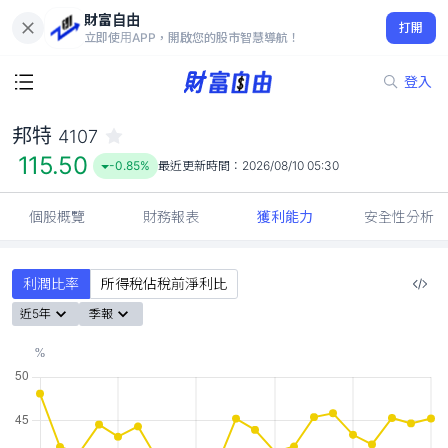
財富自由
邦特 4107
打開
115.50
-0.85%
立即使用APP，開啟您的股市智慧導航！
登入
邦特
4107
115.50
-0.85%
最近更新時間：
2026/08/10 05:30
個股概覽
財務報表
獲利能力
安全性分析
利潤比率
所得稅佔稅前淨利比
近5年
季報