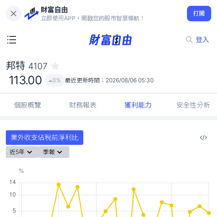
財富自由
邦特 4107
打開
113.00
0%
立即使用APP，開啟您的股市智慧導航！
登入
邦特
4107
113.00
0%
最近更新時間：
2026/08/06 05:30
個股概覽
財務報表
獲利能力
安全性分析
業外收支佔稅前淨利比
近5年
季報