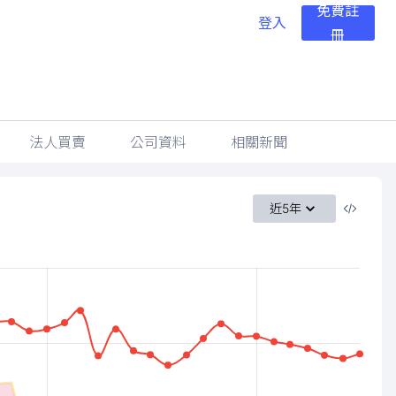
免費註
登入
冊
法人買賣
公司資料
相關新聞
近5年