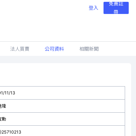
免費註
登入
冊
法人買賣
公司資料
相關新聞
1/11/13
進隆
宜勳
2)25710213