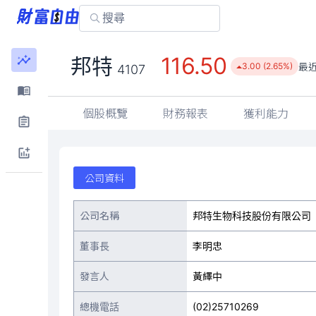
116.50
邦特
最
3.00 (2.65%)
4107
個股概覽
財務報表
獲利能力
公司資料
公司名稱
邦特生物科技股份有限公司
董事長
李明忠
發言人
黃繹中
總機電話
(02)25710269