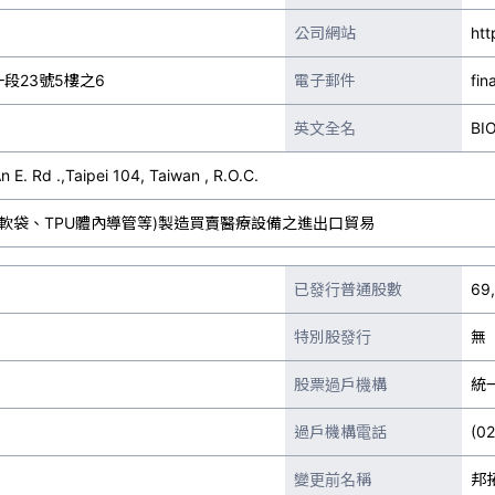
公司網站
htt
段23號5樓之6
電子郵件
fi
英文全名
BI
E. Rd .,Taipei 104, Taiwan , R.O.C.
軟袋、TPU體內導管等)製造買賣醫療設備之進出口貿易
已發行普通股數
69
特別股發行
無
股票過戶機構
統
過戶機構電話
(0
變更前名稱
邦