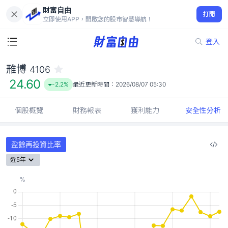
財富自由
雃博 4106
打開
24.60
-2.2%
立即使用APP，開啟您的股市智慧導航！
登入
雃博
4106
24.60
-2.2%
最近更新時間：
2026/08/07 05:30
個股概覽
財務報表
獲利能力
安全性分析
盈餘再投資比率
近5年