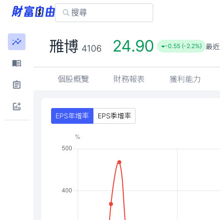
24.90
雃博
最近
-0.55 (-2.2%)
4106
個股概覽
財務報表
獲利能力
EPS年增率
EPS季增率