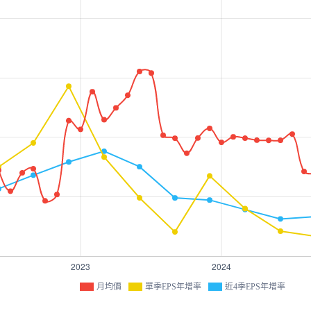
月均價
單季EPS年增率
近4季EPS年增率