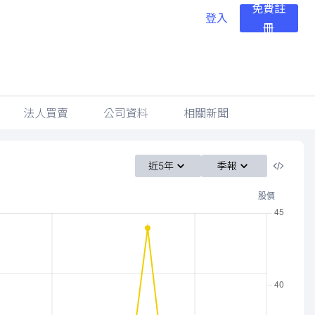
免費註
登入
冊
法人買賣
公司資料
相關新聞
近5年
季報