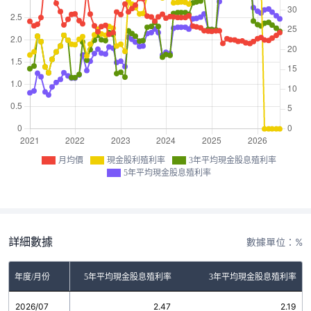
月均價
現金股利殖利率
3年平均現金股息殖利率
5年平均現金股息殖利率
詳細數據
數據單位：%
金股利殖利率
年度/月份
5年平均現金股息殖利率
3年平均現金股息殖利率
2026/07
0.00
2.47
2.19