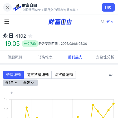
財富自由
永日 4102
打開
19.05
-0.78%
立即使用APP，開啟您的股市智慧導航！
登入
永日
4102
19.05
-0.78%
最近更新時間：
2026/08/06 05:30
個股概覽
財務報表
獲利能力
安全性分析
營運週轉
固定資產週轉
總資產週轉
近5年
季報