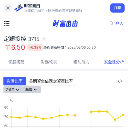
財富自由
定穎投控 3715
打開
116.50
6.39%
立即使用APP，開啟您的股市智慧導航！
登入
定穎投控
3715
116.50
6.39%
最近更新時間：
2026/08/06 05:30
個股概覽
財務報表
獲利能力
安全性分析
負債比率
長期資金佔固定資產比率
近5年
季報